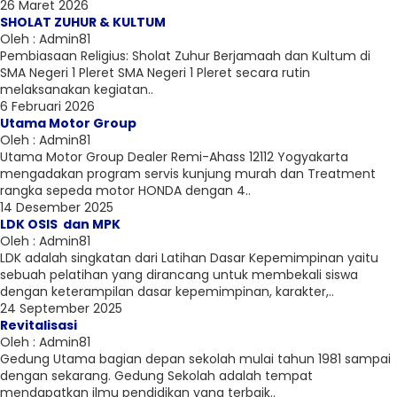
26 Maret 2026
SHOLAT ZUHUR & KULTUM
Oleh : Admin81
Pembiasaan Religius: Sholat Zuhur Berjamaah dan Kultum di
SMA Negeri 1 Pleret SMA Negeri 1 Pleret secara rutin
melaksanakan kegiatan..
6 Februari 2026
Utama Motor Group
Oleh : Admin81
Utama Motor Group Dealer Remi-Ahass 12112 Yogyakarta
mengadakan program servis kunjung murah dan Treatment
rangka sepeda motor HONDA dengan 4..
14 Desember 2025
LDK OSIS dan MPK
Oleh : Admin81
LDK adalah singkatan dari Latihan Dasar Kepemimpinan yaitu
sebuah pelatihan yang dirancang untuk membekali siswa
dengan keterampilan dasar kepemimpinan, karakter,..
24 September 2025
Revitalisasi
Oleh : Admin81
Gedung Utama bagian depan sekolah mulai tahun 1981 sampai
dengan sekarang. Gedung Sekolah adalah tempat
mendapatkan ilmu pendidikan yang terbaik..