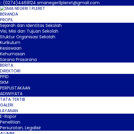
:
:
(0274)4469124
smanegeri1pleret@gmail.com
BERANDA
PROFIL
Sejarah dan Identitas Sekolah
Visi, Misi dan Tujuan Sekolah
Stuktur Organisasi Sekolah
Kurikulum
Kesiswaan
Kehumasan
Sarana Prasarana
BERITA
DIREKTORI
PPID
SKM
PERPUSTAKAAN
ADIWIYATA
TATA TERTIB
GALERI
LAYANAN
E-Rapor
Penelitian
Persuratan, Legalisir
ALUMNI