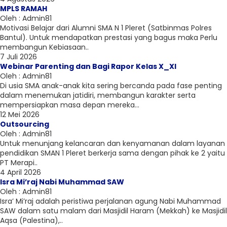
MPLS RAMAH
Oleh : Admin81
Motivasi Belajar dari Alumni SMA N 1 Pleret (Satbinmas Polres
Bantul). Untuk mendapatkan prestasi yang bagus maka Perlu
membangun Kebiasaan..
7 Juli 2026
Webinar Parenting dan Bagi Rapor Kelas X_XI
Oleh : Admin81
Di usia SMA anak-anak kita sering bercanda pada fase penting
dalam menemukan jatidiri, membangun karakter serta
mempersiapkan masa depan mereka...
12 Mei 2026
Outsourcing
Oleh : Admin81
Untuk menunjang kelancaran dan kenyamanan dalam layanan
pendidikan SMAN 1 Pleret berkerja sama dengan pihak ke 2 yaitu
PT Merapi..
4 April 2026
Isra Mi’raj Nabi Muhammad SAW
Oleh : Admin81
Isra’ Mi’raj adalah peristiwa perjalanan agung Nabi Muhammad
SAW dalam satu malam dari Masjidil Haram (Mekkah) ke Masjidil
Aqsa (Palestina),..