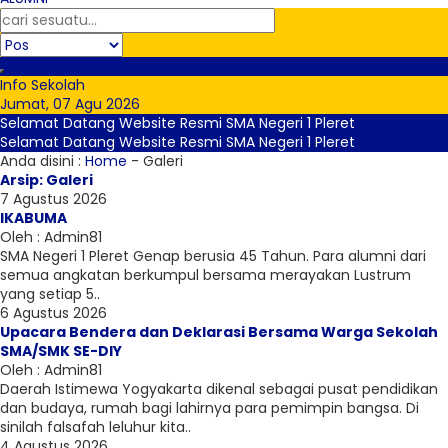
Info Sekolah
Jumat, 07 Agu 2026
Selamat Datang Website Resmi SMA Negeri 1 Pleret
Selamat Datang Website Resmi SMA Negeri 1 Pleret
Anda disini :
Home
-
Galeri
Arsip:
Galeri
7 Agustus 2026
IKABUMA
Oleh : Admin81
SMA Negeri 1 Pleret Genap berusia 45 Tahun. Para alumni dari
semua angkatan berkumpul bersama merayakan Lustrum
yang setiap 5..
6 Agustus 2026
Upacara Bendera dan Deklarasi Bersama Warga Sekolah
SMA/SMK SE-DIY
Oleh : Admin81
Daerah Istimewa Yogyakarta dikenal sebagai pusat pendidikan
dan budaya, rumah bagi lahirnya para pemimpin bangsa. Di
sinilah falsafah leluhur kita..
4 Agustus 2026