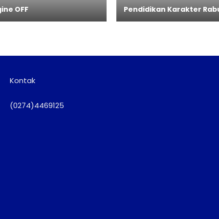
ine OFF
Pendidikan Karakter Rab
Kontak
(0274)4469125