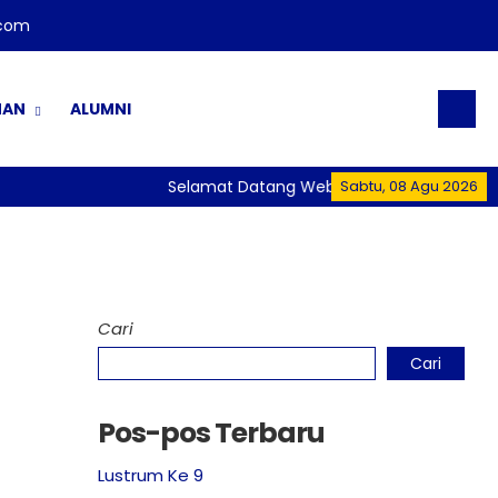
.com
NAN
ALUMNI
Selamat Datang Website Resmi SMA Negeri 1
Sabtu, 08 Agu 2026
Cari
Cari
Pos-pos Terbaru
Lustrum Ke 9