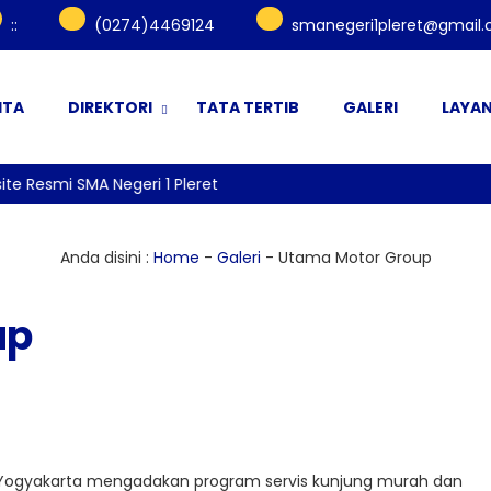
:
:
(0274)4469124
smanegeri1pleret@gmail
ITA
DIREKTORI
TATA TERTIB
GALERI
LAYA
 Resmi SMA Negeri 1 Pleret
Anda disini :
Home
-
Galeri
-
Utama Motor Group
up
 Yogyakarta mengadakan program servis kunjung murah dan