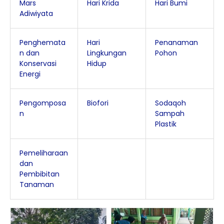
Mars
Hari Krida
Hari Bumi
Adiwiyata
Penghemata
Hari
Penanaman
n dan
Lingkungan
Pohon
Konservasi
Hidup
Energi
Pengomposa
Biofori
Sodaqoh
n
Sampah
Plastik
Pemeliharaan
dan
Pembibitan
Tanaman