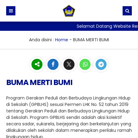
Selamat Datang Website Resmi
BERANDA
PROFIL
Anda disini :
Home
-
BUMA MERTI BUMI
BERITA
Sejarah dan Identitas Sekolah
DIREKTORI
Visi, Misi dan Tujuan Sekolah
TATA TERTIB
Stuktur Organisasi Sekolah
PPID
BUMA MERTI BUMI
GALERI
Kurikulum
SKM
LAYANAN
Kesiswaan
PERPUSTAKAAN
Program Gerakan Peduli dan Berbudaya Lingkungan Hidup
di Sekolah (GPBLHS) sesuai Permen LHK No. 52 tahun 2019
ALUMNI
Kehumasan
ADIWIYATA
E-Rapor
tentang Gerakan Peduli dan Berbudaya Lingkungan Hidup
di Sekolah. Program GPBLHS sendiri adalah aksi kolektif
Sarana Prasarana
Penelitian
secara sadar, sukarela, berjejaring dan berkelanjutan yang
dilakukan oleh sekolah dalam menerapkan perilaku ramah
Persuratan, Legalisir
lingkungan hidup.