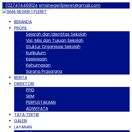
:
:
(0274)4469124
smanegeri1pleret@gmail.com
BERANDA
PROFIL
Sejarah dan Identitas Sekolah
Visi, Misi dan Tujuan Sekolah
Stuktur Organisasi Sekolah
Kurikulum
Kesiswaan
Kehumasan
Sarana Prasarana
BERITA
DIREKTORI
PPID
SKM
PERPUSTAKAAN
ADIWIYATA
TATA TERTIB
GALERI
LAYANAN