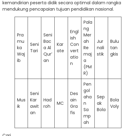
kemandirian peserta didik secara optimal dalam rangka
mendukung pencapaian tujuan pendidikan nasional.
Pala
ng
Engl
Pra
Seni
Mer
ish
mu
Bac
ah
Jur
Bulu
Seni
Kar
Con
ka
a Al
Re
nali
tan
Tari
ate
vert
Waj
Qur’
maj
stik
gkis
atio
ib
an
a
n
(PM
R)
Pen
gol
Seni
Des
aha
Sep
Mus
Kar
Had
ain
Bola
MC
n
ak
ik
awit
roh
Gra
Voly
Sa
Bola
an
fis
mp
ah
Cari