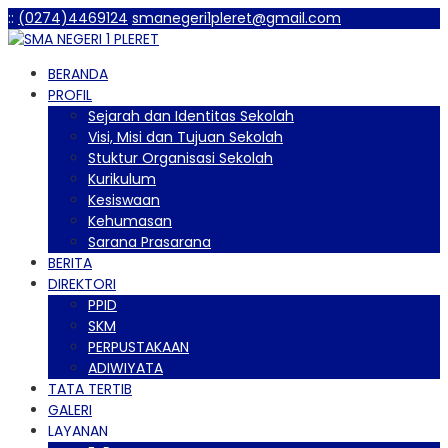
:
:
(0274)4469124
smanegeri1pleret@gmail.com
BERANDA
PROFIL
Sejarah dan Identitas Sekolah
Visi, Misi dan Tujuan Sekolah
Stuktur Organisasi Sekolah
Kurikulum
Kesiswaan
Kehumasan
Sarana Prasarana
BERITA
DIREKTORI
PPID
SKM
PERPUSTAKAAN
ADIWIYATA
TATA TERTIB
GALERI
LAYANAN