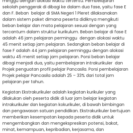
minggu dengan alokasi waktu tertentu. Pembelajaran
sekolah penggerak di dibagi ke dalam dua fase, yaitu fase E
dan F. Beban belajar di SMA Negeri 1 Pleret dilaksanakan
dalam sistem paket dimana peserta didiknya mengikuti
beban belajar dan mata pelajaran sesuai dengan yang
tercantum dalam struktur kurikulum. Beban belajar di fase E
adalah 46 jam pelajaran perminggu dengan alokasi waktu
45 menit setiap jam pelajaran. Sedangkan beban belajar di
fase F adalah 44 jam pelajaran perminggu dengan alokasi
waktu 45 menit setiap jam pelajaran. Porsi beban belajar
dibagi menjadi dua, yaitu pembelajaran intrakurikuler dan
Projek penguatan profil pelajar Pancasila. Porsi pembelajaran
Projek pelajar Pancasila adalah 25 – 33% dari total jam
pelajaran per tahun.
Kegiatan Ekstrakurikuler adalah kegiatan kurikuler yang
dilakukan oleh peserta didik di luar jam belajar kegiatan
intrakurikuler dan kegiatan kokurikuler, di bawah bimbingan
dan pengawasan satuan pendidikan. Ekstrakurikuler bertujuan
memberikan kesempatan kepada peserta didik untuk
mengembangkan dan mengekspresikan potensi, bakat,
minat, kemampuan, kepribadian, kerjasama, dan