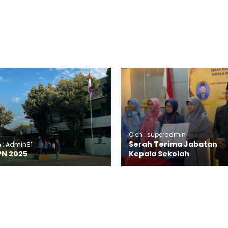
Oleh : superadmin
Serah Terima Jabatan
h : Admin81
PN 2025
Kepala Sekolah