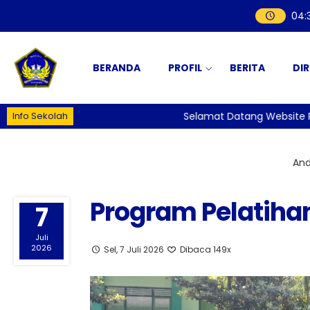
04
:
BERANDA
PROFIL
BERITA
DI
Info Sekolah
Selamat Datang Website Resm
Anda
Program Pelatih
7
Juli
2026
Sel, 7 Juli 2026
Dibaca 149x