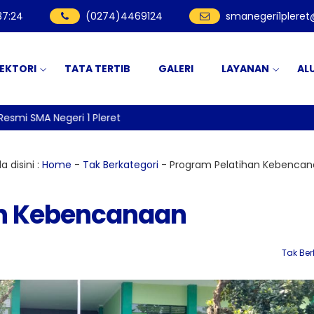
37
:
25
(0274)4469124
smanegeri1plere
REKTORI
TATA TERTIB
GALERI
LAYANAN
AL
i SMA Negeri 1 Pleret
 disini :
Home
-
Tak Berkategori
-
Program Pelatihan Kebenca
an Kebencanaan
Tak Ber