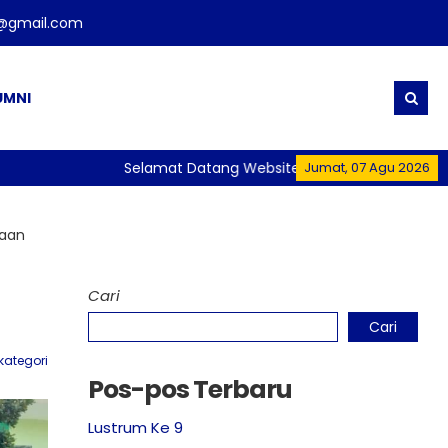
t@gmail.com
UMNI
Selamat Datang Website Resmi SMA Negeri 1 Pler
Jumat, 07 Agu 2026
naan
Cari
Cari
kategori
Pos-pos Terbaru
Lustrum Ke 9