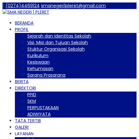
:
:
(0274)4469124
smanegeri1pleret@gmail.com
BERANDA
PROFIL
Sejarah dan Identitas Sekolah
Visi, Misi dan Tujuan Sekolah
Stuktur Organisasi Sekolah
Kurikulum
Kesiswaan
Kehumasan
Sarana Prasarana
BERITA
DIREKTORI
PPID
SKM
PERPUSTAKAAN
ADIWIYATA
TATA TERTIB
GALERI
LAYANAN