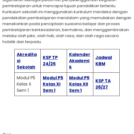
pembelajaran untuk mencapai tujuan pendidikan tertentu.
Kurikulum sekolah ini menggunakan kurikulum merdeka dengan
pendekatan pembelajaran mendalam yang memuliakan dengan
menekankan pada penciptaan suasana belajar dan proses
pembelajaran berkesadaran, bermakna, dan menggembirakan
melalui olah pikir, olah hati, olah rasa, dan olah raga secara
holistik dan terpadu.
Akredita
Kalender
KSP TP
Jadwal
si
Akademi
24/25
KBM
Sekolah
k
Modul P5
Modul P5
Modul P5
KSP TA
Kelas X
Kelas XI
Kelas XII
26/27
Sem 1
Sem 1
Sem 1