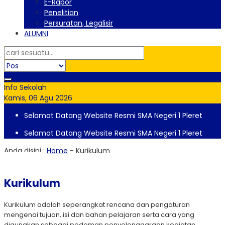
E-Rapor
Penelitian
Persuratan, Legalisir
ALUMNI
Info Sekolah
Kamis, 06 Agu 2026
Selamat Datang Website Resmi SMA Negeri 1 Pleret
Selamat Datang Website Resmi SMA Negeri 1 Pleret
Anda disini :
Home
-
Kurikulum
Kurikulum
Kurikulum adalah seperangkat rencana dan pengaturan
mengenai tujuan, isi dan bahan pelajaran serta cara yang
digunakan sebagai pedoman penyelenggaraan kegiatan