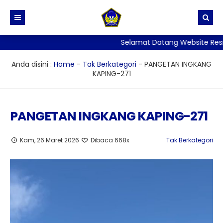
Selamat Datang Website Resmi S
BERANDA
PROFIL
Anda disini :
Home
-
Tak Berkategori
-
PANGETAN INGKANG
KAPING-271
BERITA
Sejarah dan Identitas Sekolah
DIREKTORI
Visi, Misi dan Tujuan Sekolah
PANGETAN INGKANG KAPING-271
TATA TERTIB
Stuktur Organisasi Sekolah
PPID
GALERI
Kurikulum
SKM
Kam, 26 Maret 2026
Dibaca 668x
Tak Berkategori
LAYANAN
Kesiswaan
PERPUSTAKAAN
ALUMNI
Kehumasan
ADIWIYATA
E-Rapor
Sarana Prasarana
Penelitian
Persuratan, Legalisir