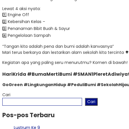
Lewat 4 aksi nyata:
1️⃣ Engine Off
2️⃣ Kebersihan Kelas –
3️⃣ Penanaman Bibit Buah & Sayur
4️⃣ Pengelolaan Sampah
“Tangan kita adalah pena dan bumi adalah kanvasnya”
Mari terus berkarya dan lestarikan alam sekolah kita tercinta 
Kegiatan apa yang paling seru menurutmu? Komen di bawah! 
HariKrida #BumaMertiBumi #SMAN1PleretAdiwiya
GoGreen #LingkunganHidup #PeduliBumi #SekolahHijau
Cari
Cari
Pos-pos Terbaru
Lustrum Ke 9