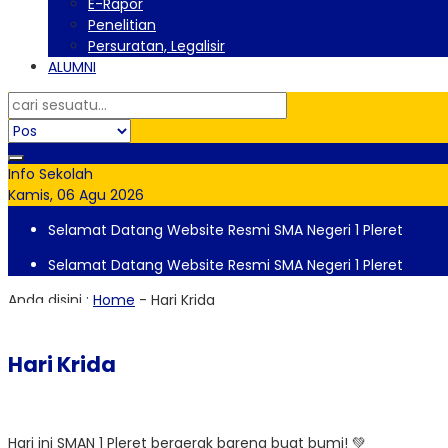
E-Rapor
Penelitian
Persuratan, Legalisir
ALUMNI
Info Sekolah
Kamis, 06 Agu 2026
Selamat Datang Website Resmi SMA Negeri 1 Pleret
Selamat Datang Website Resmi SMA Negeri 1 Pleret
Anda disini :
Home
-
Hari Krida
Hari Krida
Hari ini SMAN 1 Pleret bergerak bareng buat bumi! 💚