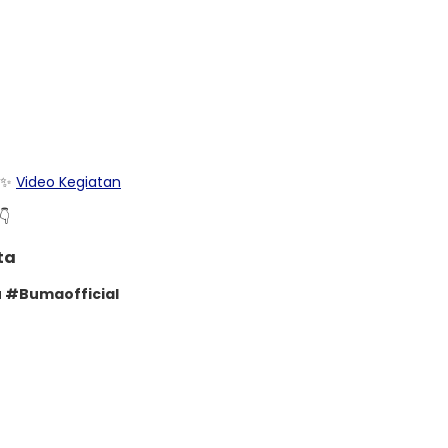
🌳✨
Video Kegiatan
👇
ta
 #Bumaofficial