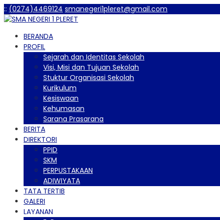
:
:
(0274)4469124
smanegeri1pleret@gmail.com
BERANDA
PROFIL
Sejarah dan Identitas Sekolah
Visi, Misi dan Tujuan Sekolah
Stuktur Organisasi Sekolah
Kurikulum
Kesiswaan
Kehumasan
Sarana Prasarana
BERITA
DIREKTORI
PPID
SKM
PERPUSTAKAAN
ADIWIYATA
TATA TERTIB
GALERI
LAYANAN