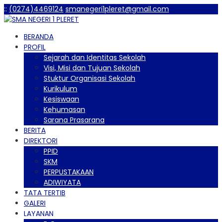
:
:
(0274)4469124
smanegeri1pleret@gmail.com
BERANDA
PROFIL
Sejarah dan Identitas Sekolah
Visi, Misi dan Tujuan Sekolah
Stuktur Organisasi Sekolah
Kurikulum
Kesiswaan
Kehumasan
Sarana Prasarana
BERITA
DIREKTORI
PPID
SKM
PERPUSTAKAAN
ADIWIYATA
TATA TERTIB
GALERI
LAYANAN