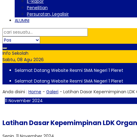
E-Rapor
Penelitian
Persuratan, Legalisir
ALUMNI
Info Sekolah
Sabtu, 08 Agu 2026
Selamat Datang Website Resmi SMA Negeri 1 Pleret
Selamat Datang Website Resmi SMA Negeri 1 Pleret
Anda disini :
Home
-
Galeri
-
Latihan Dasar Kepemimpinan LDK O
11
November
2024
Latihan Dasar Kepemimpinan LDK Organi
Senin, 11 November 2024