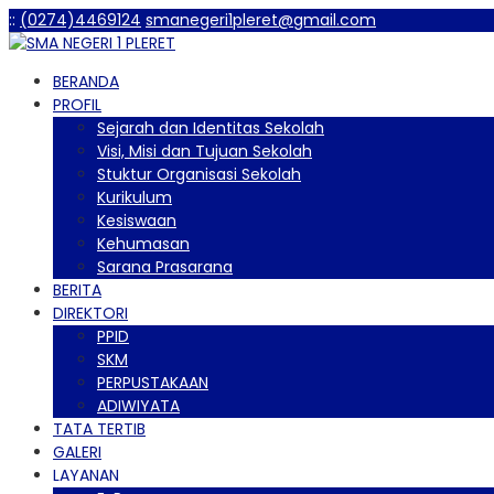
:
:
(0274)4469124
smanegeri1pleret@gmail.com
BERANDA
PROFIL
Sejarah dan Identitas Sekolah
Visi, Misi dan Tujuan Sekolah
Stuktur Organisasi Sekolah
Kurikulum
Kesiswaan
Kehumasan
Sarana Prasarana
BERITA
DIREKTORI
PPID
SKM
PERPUSTAKAAN
ADIWIYATA
TATA TERTIB
GALERI
LAYANAN