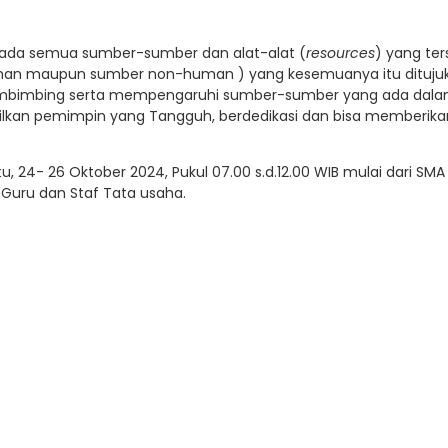
ada semua sumber-sumber dan alat-alat (
resources
) yang ter
an maupun sumber non-human ) yang kesemuanya itu ditujukan
imbing serta mempengaruhi sumber-sumber yang ada dalam or
kan pemimpin yang Tangguh, berdedikasi dan bisa memberikan
24- 26 Oktober 2024, Pukul 07.00 s.d.12.00 WIB mulai dari SMA Ne
 Guru dan Staf Tata usaha.