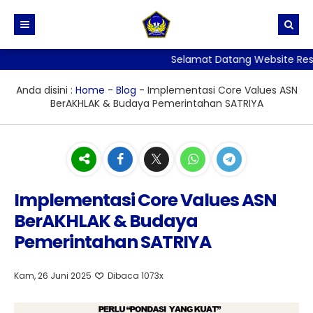
Selamat Datang Website Resmi 
BERANDA
PROFIL
Anda disini :
Home
-
Blog
-
Implementasi Core Values ASN
BerAKHLAK & Budaya Pemerintahan SATRIYA
BERITA
Sejarah dan Identitas Sekolah
DIREKTORI
Visi, Misi dan Tujuan Sekolah
TATA TERTIB
Stuktur Organisasi Sekolah
PPID
GALERI
Implementasi Core Values ASN
Kurikulum
SKM
BerAKHLAK & Budaya
LAYANAN
Kesiswaan
PERPUSTAKAAN
Pemerintahan SATRIYA
ALUMNI
Kehumasan
ADIWIYATA
E-Rapor
Sarana Prasarana
Penelitian
Kam, 26 Juni 2025
Dibaca 1073x
Persuratan, Legalisir