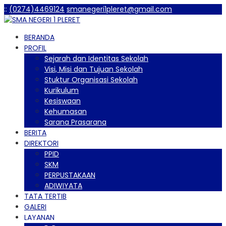
:
:
(0274)4469124
smanegeri1pleret@gmail.com
BERANDA
PROFIL
Sejarah dan Identitas Sekolah
Visi, Misi dan Tujuan Sekolah
Stuktur Organisasi Sekolah
Kurikulum
Kesiswaan
Kehumasan
Sarana Prasarana
BERITA
DIREKTORI
PPID
SKM
PERPUSTAKAAN
ADIWIYATA
TATA TERTIB
GALERI
LAYANAN