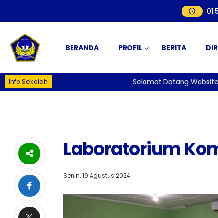
01
:
BERANDA
PROFIL
BERITA
DI
Info Sekolah
Selamat Datang Website Resm
Laboratorium Ko
Senin, 19 Agustus 2024