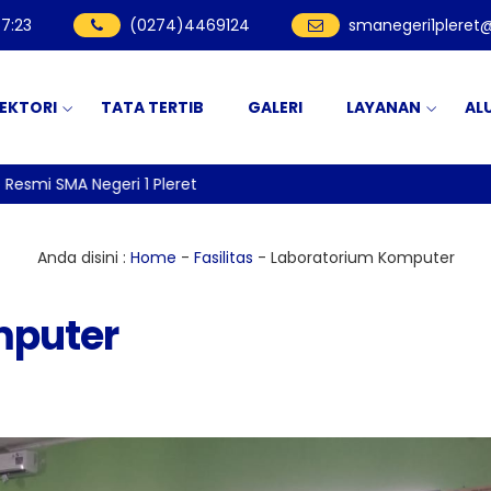
57
:
24
(0274)4469124
smanegeri1pleret
REKTORI
TATA TERTIB
GALERI
LAYANAN
AL
i SMA Negeri 1 Pleret
Anda disini :
Home
-
Fasilitas
-
Laboratorium Komputer
mputer