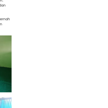
t.
 dan
pernah
an