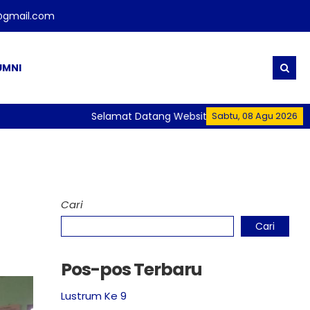
@gmail.com
UMNI
Selamat Datang Website Resmi SMA Negeri 1 Pler
Sabtu, 08 Agu 2026
Cari
Cari
Pos-pos Terbaru
Lustrum Ke 9