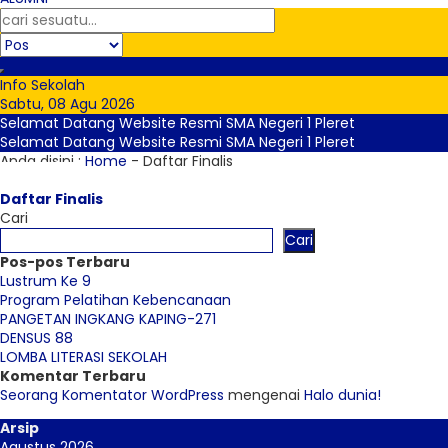
Info Sekolah
Sabtu, 08 Agu 2026
Selamat Datang Website Resmi SMA Negeri 1 Pleret
Selamat Datang Website Resmi SMA Negeri 1 Pleret
Anda disini :
Home
-
Daftar Finalis
Daftar Finalis
Cari
Cari
Pos-pos Terbaru
Lustrum Ke 9
Program Pelatihan Kebencanaan
PANGETAN INGKANG KAPING-271
DENSUS 88
LOMBA LITERASI SEKOLAH
Komentar Terbaru
Seorang Komentator WordPress
mengenai
Halo dunia!
Arsip
Agustus 2026