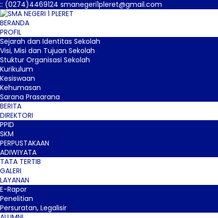
:
:
(0274)4469124
smanegeri1pleret@gmail.com
BERANDA
PROFIL
Sejarah dan Identitas Sekolah
Visi, Misi dan Tujuan Sekolah
Stuktur Organisasi Sekolah
Kurikulum
Kesiswaan
Kehumasan
Sarana Prasarana
BERITA
DIREKTORI
PPID
SKM
PERPUSTAKAAN
ADIWIYATA
TATA TERTIB
GALERI
LAYANAN
E-Rapor
Penelitian
Persuratan, Legalisir
ALUMNI