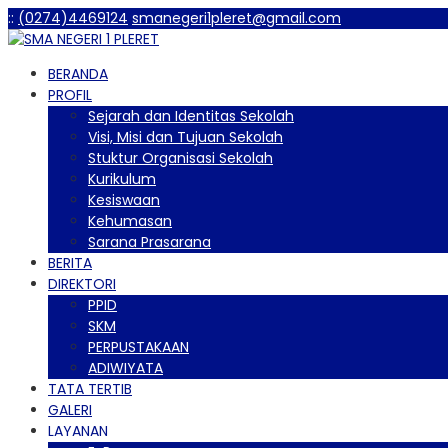
:
:
(0274)4469124
smanegeri1pleret@gmail.com
BERANDA
PROFIL
Sejarah dan Identitas Sekolah
Visi, Misi dan Tujuan Sekolah
Stuktur Organisasi Sekolah
Kurikulum
Kesiswaan
Kehumasan
Sarana Prasarana
BERITA
DIREKTORI
PPID
SKM
PERPUSTAKAAN
ADIWIYATA
TATA TERTIB
GALERI
LAYANAN