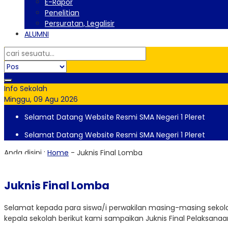
E-Rapor
Penelitian
Persuratan, Legalisir
ALUMNI
Info Sekolah
Minggu, 09 Agu 2026
Selamat Datang Website Resmi SMA Negeri 1 Pleret
Selamat Datang Website Resmi SMA Negeri 1 Pleret
Anda disini :
Home
-
Juknis Final Lomba
Juknis Final Lomba
Selamat kepada para siswa/i perwakilan masing-masing sekolah
kepala sekolah berikut kami sampaikan Juknis Final Pelaksana