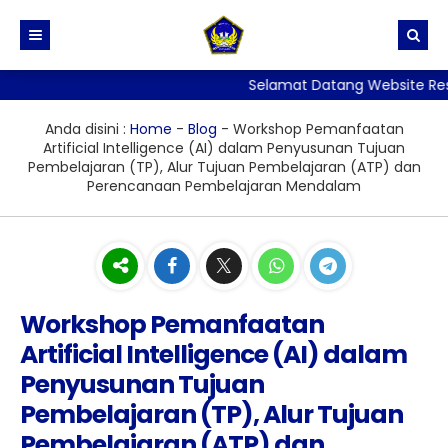
Selamat Datang Website Resmi
BERANDA
PROFIL
Anda disini :
Home
-
Blog
-
Workshop Pemanfaatan
Artificial Intelligence (AI) dalam Penyusunan Tujuan
BERITA
Sejarah dan Identitas Sekolah
Pembelajaran (TP), Alur Tujuan Pembelajaran (ATP) dan
Perencanaan Pembelajaran Mendalam
DIREKTORI
Visi, Misi dan Tujuan Sekolah
TATA TERTIB
Stuktur Organisasi Sekolah
PPID
GALERI
Kurikulum
SKM
LAYANAN
Workshop Pemanfaatan
Kesiswaan
PERPUSTAKAAN
Artificial Intelligence (AI) dalam
ALUMNI
Kehumasan
ADIWIYATA
E-Rapor
Penyusunan Tujuan
Sarana Prasarana
Penelitian
Pembelajaran (TP), Alur Tujuan
Persuratan, Legalisir
Pembelajaran (ATP) dan