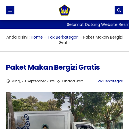
Selamat Datang Website Resmi SM
BERANDA
PROFIL
Anda disini :
Home
-
Tak Berkategori
-
Paket Makan Bergizi
Gratis
BERITA
Sejarah dan Identitas Sekolah
DIREKTORI
Visi, Misi dan Tujuan Sekolah
Paket Makan Bergizi Gratis
TATA TERTIB
Stuktur Organisasi Sekolah
PPID
GALERI
Kurikulum
SKM
Ming, 28 September 2025
Dibaca 821x
Tak Berkategori
LAYANAN
Kesiswaan
PERPUSTAKAAN
ALUMNI
Kehumasan
ADIWIYATA
E-Rapor
Sarana Prasarana
Penelitian
Persuratan, Legalisir