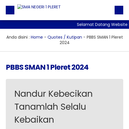
Selamat Datang Website R
BERANDA
PROFIL
Anda disini :
Home
-
Quotes / Kutipan
-
PBBS SMAN 1 Pleret
2024
BERITA
DIREKTORI
PBBS SMAN 1 Pleret 2024
TATA TERTIB
GALERI
Nandur Kebecikan
LAYANAN
ALUMNI
Tanamlah Selalu
Kebaikan