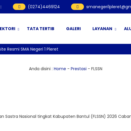
:
:
(0274)4469124
smanegeri1pleret@gm
REKTORI
TATA TERTIB
GALERI
LAYANAN
AL
 Resmi SMA Negeri 1 Pleret
Anda disini :
Home
-
Prestasi
-
FLSSN
dan Sastra Nasional tingkat Kabupaten Bantul (FLSSN) 2026 Caba