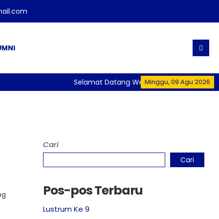
ail.com
UMNI
Selamat Datang Website Resmi SMA Negeri 1
Minggu, 09 Agu 2026
Cari
Cari
Pos-pos Terbaru
ng
Lustrum Ke 9