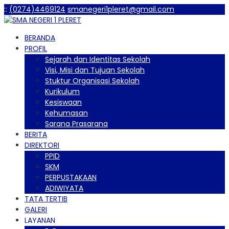
:
:
(0274)4469124
smanegeri1pleret@gmail.com
BERANDA
PROFIL
Sejarah dan Identitas Sekolah
Visi, Misi dan Tujuan Sekolah
Stuktur Organisasi Sekolah
Kurikulum
Kesiswaan
Kehumasan
Sarana Prasarana
BERITA
DIREKTORI
PPID
SKM
PERPUSTAKAAN
ADIWIYATA
TATA TERTIB
GALERI
LAYANAN