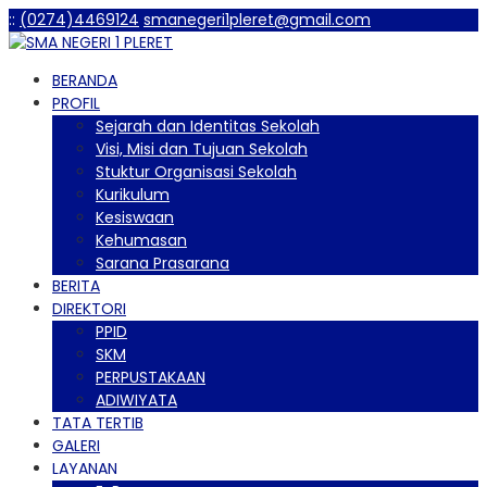
:
:
(0274)4469124
smanegeri1pleret@gmail.com
BERANDA
PROFIL
Sejarah dan Identitas Sekolah
Visi, Misi dan Tujuan Sekolah
Stuktur Organisasi Sekolah
Kurikulum
Kesiswaan
Kehumasan
Sarana Prasarana
BERITA
DIREKTORI
PPID
SKM
PERPUSTAKAAN
ADIWIYATA
TATA TERTIB
GALERI
LAYANAN