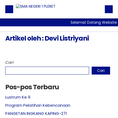
Selamat Datang Website R
BERANDA
PROFIL
Artikel oleh : Devi Listriyani
BERITA
DIREKTORI
Cari
TATA TERTIB
Cari
GALERI
LAYANAN
Pos-pos Terbaru
ALUMNI
Lustrum Ke 9
Program Pelatihan Kebencanaan
PANGETAN INGKANG KAPING-271