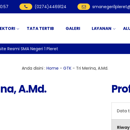
30
:
58
(0274)4469124
smanegeri1pleret
REKTORI
TATA TERTIB
GALERI
LAYANAN
AL
 Resmi SMA Negeri 1 Pleret
Anda disini :
Home
-
GTK
-
Tri Merina, A.Md.
ina, A.Md.
Prof
Data 
Riway