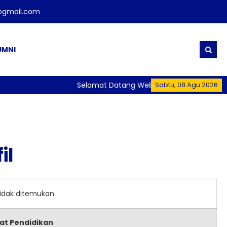
@gmail.com
UMNI
Selamat Datang Website Resmi SMA Negeri 1
Sabtu, 08 Agu 2026
il
tidak ditemukan
at Pendidikan