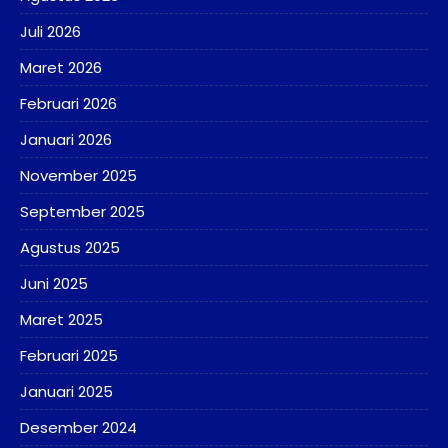
Juli 2026
Maret 2026
Februari 2026
Januari 2026
November 2025
September 2025
Agustus 2025
Juni 2025
Maret 2025
Februari 2025
Januari 2025
Desember 2024