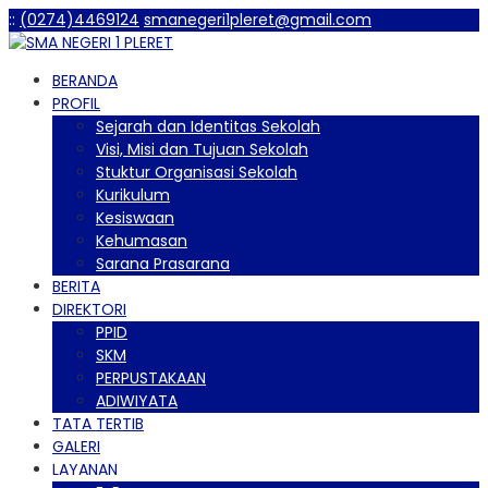
:
:
(0274)4469124
smanegeri1pleret@gmail.com
BERANDA
PROFIL
Sejarah dan Identitas Sekolah
Visi, Misi dan Tujuan Sekolah
Stuktur Organisasi Sekolah
Kurikulum
Kesiswaan
Kehumasan
Sarana Prasarana
BERITA
DIREKTORI
PPID
SKM
PERPUSTAKAAN
ADIWIYATA
TATA TERTIB
GALERI
LAYANAN