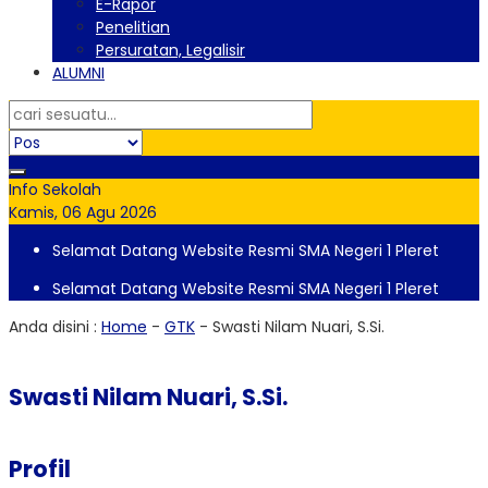
E-Rapor
Penelitian
Persuratan, Legalisir
ALUMNI
Info Sekolah
Kamis, 06 Agu 2026
Selamat Datang Website Resmi SMA Negeri 1 Pleret
Selamat Datang Website Resmi SMA Negeri 1 Pleret
Anda disini :
Home
-
GTK
-
Swasti Nilam Nuari, S.Si.
Swasti Nilam Nuari, S.Si.
Profil