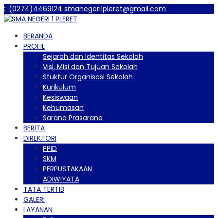
:
:
(0274)4469124
smanegeri1pleret@gmail.com
BERANDA
PROFIL
Sejarah dan Identitas Sekolah
Visi, Misi dan Tujuan Sekolah
Stuktur Organisasi Sekolah
Kurikulum
Kesiswaan
Kehumasan
Sarana Prasarana
BERITA
DIREKTORI
PPID
SKM
PERPUSTAKAAN
ADIWIYATA
TATA TERTIB
GALERI
LAYANAN