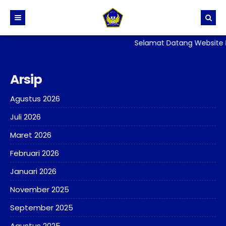
Selamat Datang Website R
BERANDA
PROFIL
Arsip
BERITA
Sejarah dan Identitas Sekolah
Agustus 2026
DIREKTORI
Visi, Misi dan Tujuan Sekolah
Juli 2026
TATA TERTIB
Stuktur Organisasi Sekolah
PPID
Maret 2026
GALERI
Kurikulum
SKM
Februari 2026
LAYANAN
Kesiswaan
PERPUSTAKAAN
Januari 2026
ALUMNI
Kehumasan
ADIWIYATA
E-Rapor
November 2025
Sarana Prasarana
Penelitian
September 2025
Persuratan, Legalisir
Agustus 2025