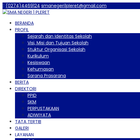
:
:
(0274)4469124
smanegeri1pleret@gmail.com
BERANDA
PROFIL
Sejarah dan Identitas Sekolah
Visi, Misi dan Tujuan Sekolah
Stuktur Organisasi Sekolah
Kurikulum
Kesiswaan
Kehumasan
Sarana Prasarana
BERITA
DIREKTORI
PPID
SKM
PERPUSTAKAAN
ADIWIYATA
TATA TERTIB
GALERI
LAYANAN