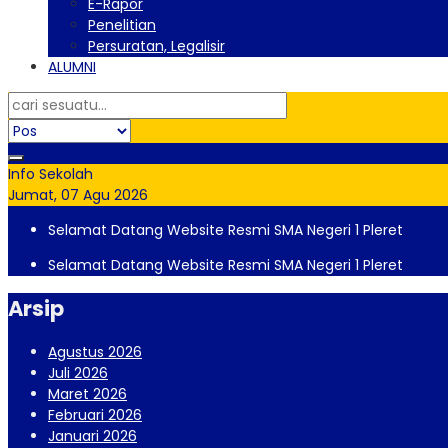
E-Rapor
Penelitian
Persuratan, Legalisir
ALUMNI
Info Sekolah
Jumat, 07 Agu 2026
Selamat Datang Website Resmi SMA Negeri 1 Pleret
Selamat Datang Website Resmi SMA Negeri 1 Pleret
Arsip
Agustus 2026
Juli 2026
Maret 2026
Februari 2026
Januari 2026