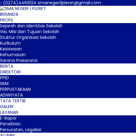
:
:
(0274)4469124
smanegeri1pleret@gmail.com
BERANDA
PROFIL
Sejarah dan Identitas Sekolah
Visi, Misi dan Tujuan Sekolah
Stuktur Organisasi Sekolah
Kurikulum
Kesiswaan
Kehumasan
Sarana Prasarana
BERITA
DIREKTORI
PPID
SKM
PERPUSTAKAAN
ADIWIYATA
TATA TERTIB
GALERI
LAYANAN
E-Rapor
Penelitian
Persuratan, Legalisir
ALUMNI