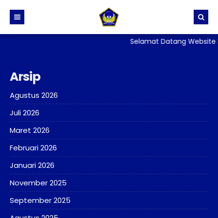
Selamat Datang Website R
BERANDA
PROFIL
Arsip
BERITA
Sejarah dan Identitas Sekolah
Agustus 2026
DIREKTORI
Visi, Misi dan Tujuan Sekolah
Juli 2026
TATA TERTIB
Stuktur Organisasi Sekolah
PPID
Maret 2026
GALERI
Kurikulum
SKM
Februari 2026
LAYANAN
Kesiswaan
PERPUSTAKAAN
Januari 2026
ALUMNI
Kehumasan
ADIWIYATA
E-Rapor
November 2025
Sarana Prasarana
Penelitian
September 2025
Persuratan, Legalisir
Agustus 2025