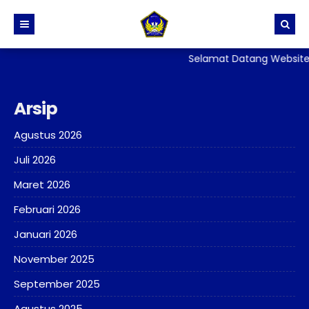
Selamat Datang Website 
BERANDA
PROFIL
Arsip
BERITA
Sejarah dan Identitas Sekolah
Agustus 2026
DIREKTORI
Visi, Misi dan Tujuan Sekolah
Juli 2026
TATA TERTIB
Stuktur Organisasi Sekolah
PPID
Maret 2026
GALERI
Kurikulum
SKM
Februari 2026
LAYANAN
Kesiswaan
PERPUSTAKAAN
Januari 2026
ALUMNI
Kehumasan
ADIWIYATA
E-Rapor
November 2025
Sarana Prasarana
Penelitian
September 2025
Persuratan, Legalisir
Agustus 2025