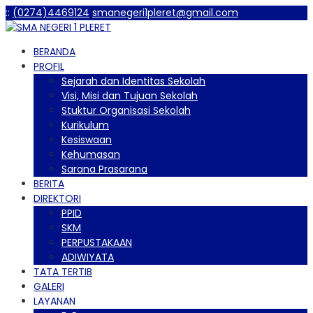
:
:
(0274)4469124
smanegeri1pleret@gmail.com
BERANDA
PROFIL
Sejarah dan Identitas Sekolah
Visi, Misi dan Tujuan Sekolah
Stuktur Organisasi Sekolah
Kurikulum
Kesiswaan
Kehumasan
Sarana Prasarana
BERITA
DIREKTORI
PPID
SKM
PERPUSTAKAAN
ADIWIYATA
TATA TERTIB
GALERI
LAYANAN