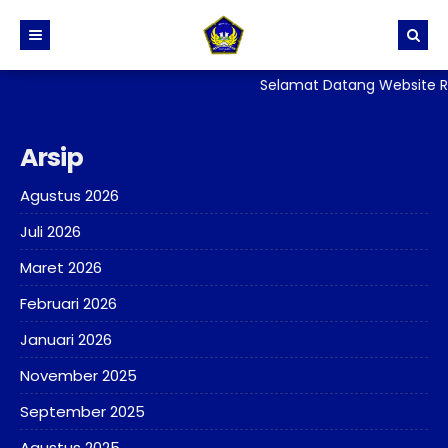
Selamat Datang Website Re
BERANDA
PROFIL
Arsip
BERITA
Sejarah dan Identitas Sekolah
Agustus 2026
DIREKTORI
Visi, Misi dan Tujuan Sekolah
Juli 2026
TATA TERTIB
Stuktur Organisasi Sekolah
PPID
Maret 2026
GALERI
Kurikulum
SKM
Februari 2026
LAYANAN
Kesiswaan
PERPUSTAKAAN
Januari 2026
ALUMNI
Kehumasan
ADIWIYATA
E-Rapor
November 2025
Sarana Prasarana
Penelitian
September 2025
Persuratan, Legalisir
Agustus 2025