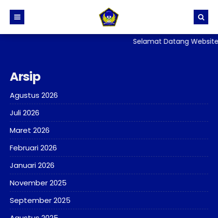
Selamat Datang Website 
BERANDA
PROFIL
Arsip
BERITA
Sejarah dan Identitas Sekolah
Agustus 2026
DIREKTORI
Visi, Misi dan Tujuan Sekolah
Juli 2026
TATA TERTIB
Stuktur Organisasi Sekolah
PPID
Maret 2026
GALERI
Kurikulum
SKM
Februari 2026
LAYANAN
Kesiswaan
PERPUSTAKAAN
Januari 2026
ALUMNI
Kehumasan
ADIWIYATA
E-Rapor
November 2025
Sarana Prasarana
Penelitian
September 2025
Persuratan, Legalisir
Agustus 2025