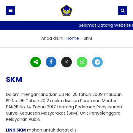
Selamat Datang Website Re
BERANDA
PROFIL
Anda disini :
Home
-
SKM
BERITA
Sejarah dan Identitas Sekolah
DIREKTORI
Visi, Misi dan Tujuan Sekolah
TATA TERTIB
Stuktur Organisasi Sekolah
PPID
SKM
GALERI
Kurikulum
SKM
LAYANAN
Kesiswaan
PERPUSTAKAAN
Dalam mengamanatkan UU No. 25 tahun 2009 maupun
PP No. 96 Tahun 2012 maka disusun Peraturan Menteri
ALUMNI
Kehumasan
ADIWIYATA
E-Rapor
PANRB No. 14 Tahun 2017 tentang Pedoman Penyusunan
Survei Kepuasan Masyarakat (SKM) Unit Penyelenggara
Sarana Prasarana
Penelitian
Pelayanan Publik.
Persuratan, Legalisir
LINK SKM
mohon untuk dapat diisi.